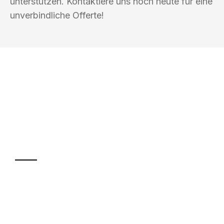
unterstützen. Kontaktiere uns noch heute für eine
unverbindliche Offerte!
UMZUGSKÖNIG DURR ZÜRICH
Ihr Umzug oder
Transport
Sparen Sie bis zu 100 CHF bei Anfrage
Abwicklung innerhalb von 24 Stunden
Versichert bis zu 7.500 CHF