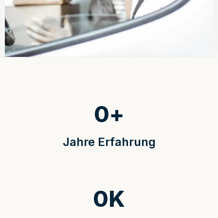
0
+
Jahre Erfahrung
0
K