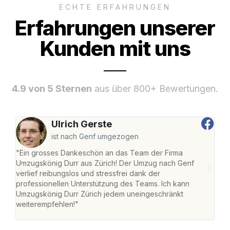
ECHTE ERFAHRUNGEN
Erfahrungen unserer
Kunden mit uns
4.9 von 5 Sternen
aus über 800+ Bewertungen.
Ulrich Gerste
ist nach Genf umgezogen
"Ein grosses Dankeschön an das Team der Firma
"Die
Umzugskönig Durr aus Zürich! Der Umzug nach Genf
mei
verlief reibungslos und stressfrei dank der
Team
professionellen Unterstützung des Teams. Ich kann
habe
Umzugskönig Durr Zürich jedem uneingeschränkt
an m
weiterempfehlen!"
gros