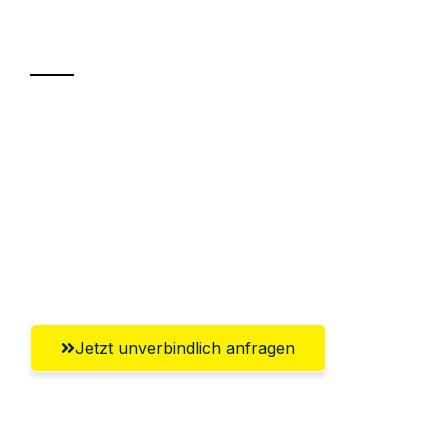
Transport
Sparen Sie bis zu 100 CHF bei Anfrage
Abwicklung innerhalb von 24 Stunden
Versichert bis zu 7.500 CHF
Ggf. komplette Zollabwicklung inklusive
Umfassender Kundensupport aus Zürich
Jetzt unverbindlich anfragen