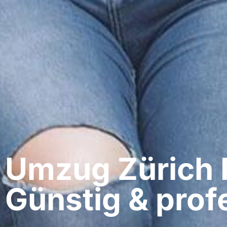
Umzug Zürich​ 
Günstig & profe