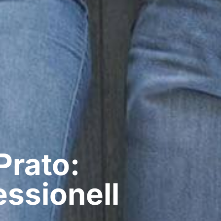
Prato:
ssionell​