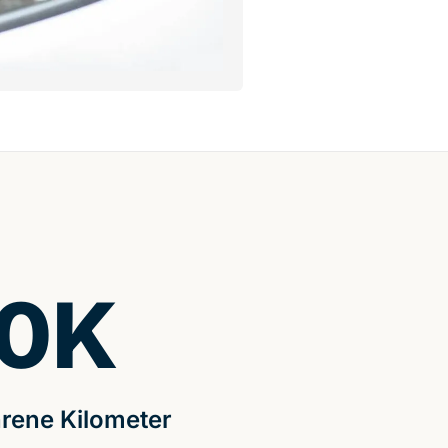
0
K
rene Kilometer