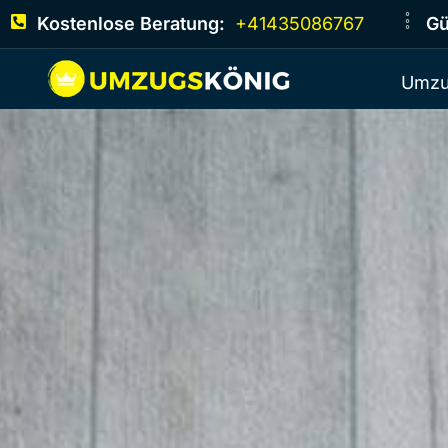
Kostenlose Beratung:
+41435086767
Gü
Umzu