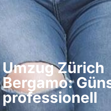
Umzug Zürich​
Bergamo: Güns
professionell​