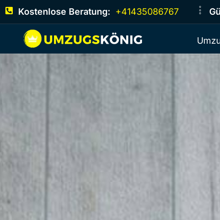
Kostenlose Beratung:
+41435086767
Gü
Umzu