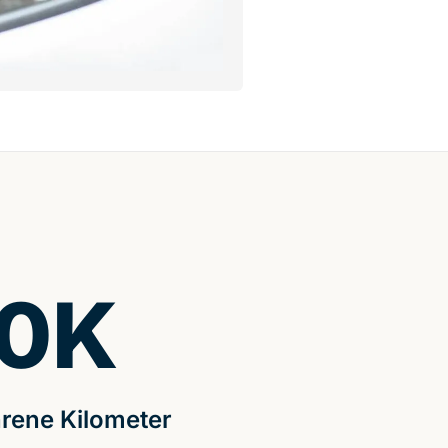
0
K
rene Kilometer