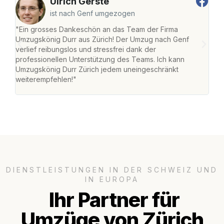
Ulrich Gerste
ist nach Genf umgezogen
"Ein grosses Dankeschön an das Team der Firma
"Die
Umzugskönig Durr aus Zürich! Der Umzug nach Genf
mei
verlief reibungslos und stressfrei dank der
Team
professionellen Unterstützung des Teams. Ich kann
habe
Umzugskönig Durr Zürich jedem uneingeschränkt
an m
weiterempfehlen!"
gros
DIENSTLEISTUNGEN IN DER SCHWEIZ UND
IN EUROPA
Ihr Partner für
Umzüge von Zürich