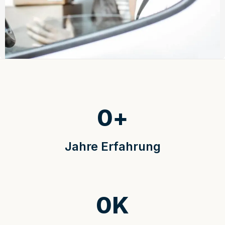
0
+
Jahre Erfahrung
0
K