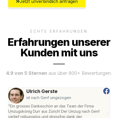
Jetzt unverbindlich anfragen
ECHTE ERFAHRUNGEN
Erfahrungen unserer
Kunden mit uns
4.9 von 5 Sternen
aus über 800+ Bewertungen.
Ulrich Gerste
ist nach Genf umgezogen
"Ein grosses Dankeschön an das Team der Firma
"Die
Umzugskönig Durr aus Zürich! Der Umzug nach Genf
mei
verlief reibungslos und stressfrei dank der
Team