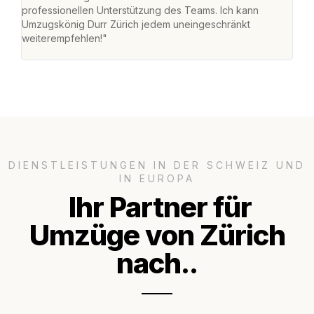
professionellen Unterstützung des Teams. Ich kann
habe
Umzugskönig Durr Zürich jedem uneingeschränkt
an m
weiterempfehlen!"
gros
DIENSTLEISTUNGEN IN DER SCHWEIZ UND
IN EUROPA
Ihr Partner für
Umzüge von Zürich
nach..