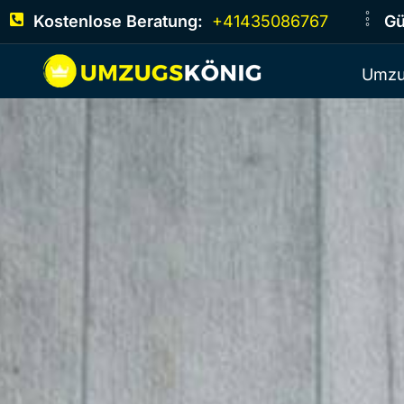
Kostenlose Beratung:
+41435086767
Gü
Umzu