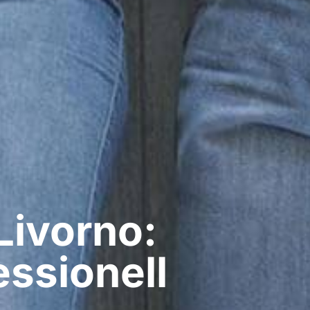
Livorno:
ssionell​