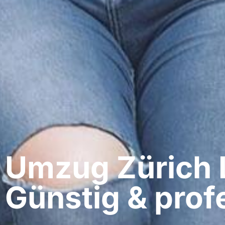
Umzug Zürich​ 
Günstig & profe