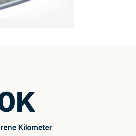
0
K
rene Kilometer