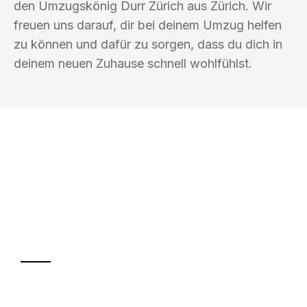
den Umzugskönig Durr Zürich aus Zürich. Wir
freuen uns darauf, dir bei deinem Umzug helfen
zu können und dafür zu sorgen, dass du dich in
deinem neuen Zuhause schnell wohlfühlst.
UMZUGSKÖNIG DURR ZÜRICH
Ihr Umzug oder
Transport
Sparen Sie bis zu 100 CHF bei Anfrage