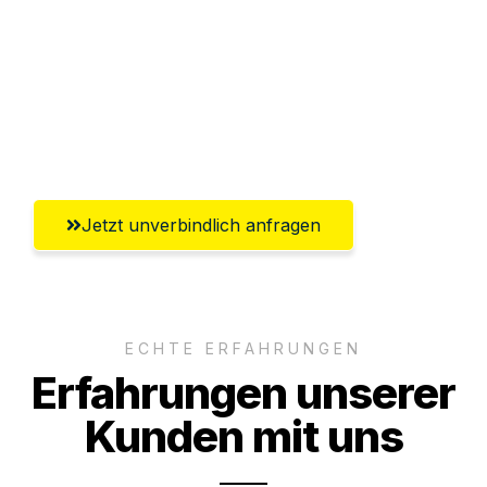
Abwicklung innerhalb von 24 Stunden
Versichert bis zu 7.500 CHF
Ggf. komplette Zollabwicklung inklusive
Umfassender Kundensupport aus Zürich
Jetzt unverbindlich anfragen
ECHTE ERFAHRUNGEN
Erfahrungen unserer
Kunden mit uns