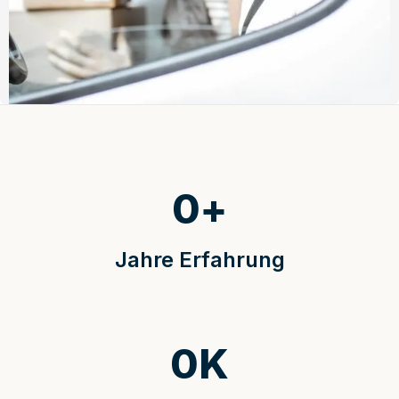
0
+
Jahre Erfahrung
0
K