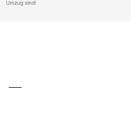
Umzug sind!
UMZUGSKÖNIG DURR ZÜRICH
Ihr Umzug oder
Transport
Sparen Sie bis zu 100 CHF bei Anfrage
Abwicklung innerhalb von 24 Stunden
Versichert bis zu 7.500 CHF