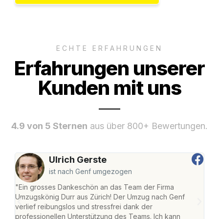
ECHTE ERFAHRUNGEN
Erfahrungen unserer
Kunden mit uns
4.9 von 5 Sternen
aus über 800+ Bewertungen.
Ulrich Gerste
ist nach Genf umgezogen
"Ein grosses Dankeschön an das Team der Firma
"Die
Umzugskönig Durr aus Zürich! Der Umzug nach Genf
mei
verlief reibungslos und stressfrei dank der
Team
professionellen Unterstützung des Teams. Ich kann
habe