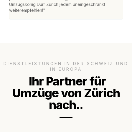
Umzugskönig Durr Zürich jedem uneingeschränkt
an m
weiterempfehlen!"
gros
DIENSTLEISTUNGEN IN DER SCHWEIZ UND
IN EUROPA
Ihr Partner für
Umzüge von Zürich
nach..