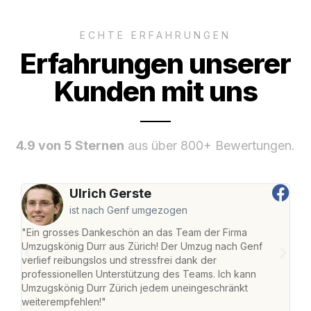
ECHTE ERFAHRUNGEN
Erfahrungen unserer
Kunden mit uns
4.9 von 5 Sternen
aus über 800+ Bewertungen.
Ulrich Gerste
ist nach Genf umgezogen
"Ein grosses Dankeschön an das Team der Firma
"Die
Umzugskönig Durr aus Zürich! Der Umzug nach Genf
mei
verlief reibungslos und stressfrei dank der
Team
professionellen Unterstützung des Teams. Ich kann
habe
Umzugskönig Durr Zürich jedem uneingeschränkt
an m
weiterempfehlen!"
gros