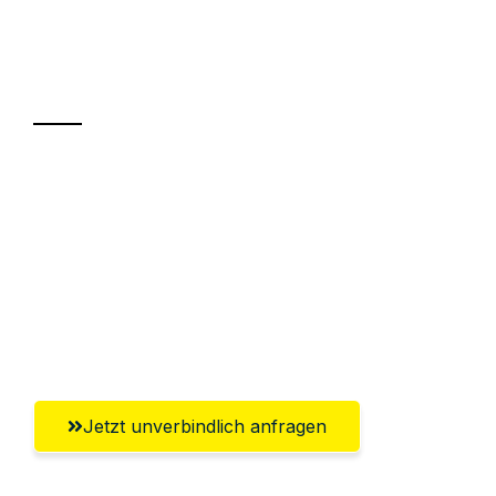
Ihr Umzug oder
Transport
Sparen Sie bis zu 100 CHF bei Anfrage
Abwicklung innerhalb von 24 Stunden
Versichert bis zu 7.500 CHF
Ggf. komplette Zollabwicklung inklusive
Umfassender Kundensupport aus Zürich
Jetzt unverbindlich anfragen