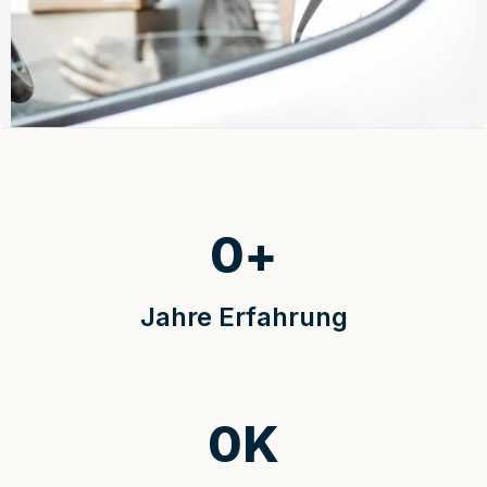
0
+
Jahre Erfahrung
0
K