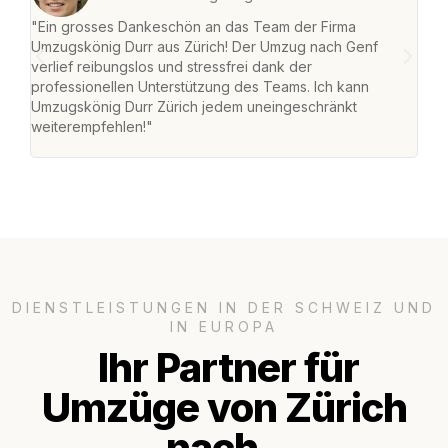
"Ein grosses Dankeschön an das Team der Firma
"Die
Umzugskönig Durr aus Zürich! Der Umzug nach Genf
mei
verlief reibungslos und stressfrei dank der
Team
professionellen Unterstützung des Teams. Ich kann
habe
Umzugskönig Durr Zürich jedem uneingeschränkt
an m
weiterempfehlen!"
gros
DIENSTLEISTUNGEN IN DER SCHWEIZ UND
IN EUROPA
Ihr Partner für
Umzüge von Zürich
nach..