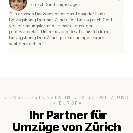
ist nach Genf umgezogen
"Ein grosses Dankeschön an das Team der Firma
"Die
Umzugskönig Durr aus Zürich! Der Umzug nach Genf
mei
verlief reibungslos und stressfrei dank der
Team
professionellen Unterstützung des Teams. Ich kann
habe
Umzugskönig Durr Zürich jedem uneingeschränkt
an m
weiterempfehlen!"
gros
DIENSTLEISTUNGEN IN DER SCHWEIZ UND
IN EUROPA
Ihr Partner für
Umzüge von Zürich