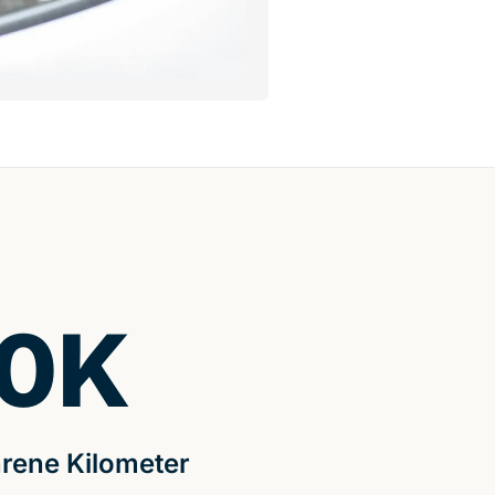
0
K
rene Kilometer