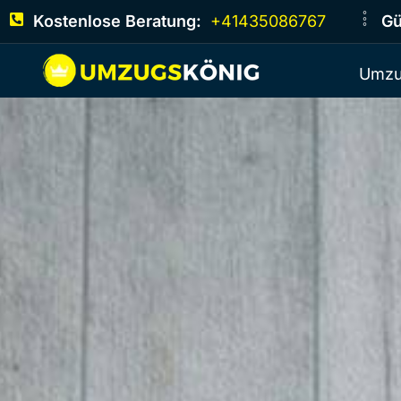
Kostenlose Beratung:
+41435086767
Gü
Umzu