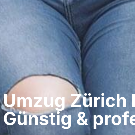
Umzug Zürich​ 
Günstig & profe