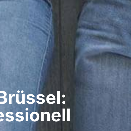
Brüssel:
ssionell​