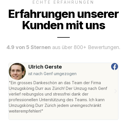
ECHTE ERFAHRUNGEN
Erfahrungen unserer
Kunden mit uns
4.9 von 5 Sternen
aus über 800+ Bewertungen.
Ulrich Gerste
ist nach Genf umgezogen
"Ein grosses Dankeschön an das Team der Firma
"Die
Umzugskönig Durr aus Zürich! Der Umzug nach Genf
mei
verlief reibungslos und stressfrei dank der
Team
professionellen Unterstützung des Teams. Ich kann
habe
Umzugskönig Durr Zürich jedem uneingeschränkt
an m
weiterempfehlen!"
gros