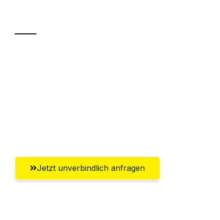
Transport
Sparen Sie bis zu 100 CHF bei Anfrage
Abwicklung innerhalb von 24 Stunden
Versichert bis zu 7.500 CHF
Ggf. komplette Zollabwicklung inklusive
Umfassender Kundensupport aus Zürich
Jetzt unverbindlich anfragen