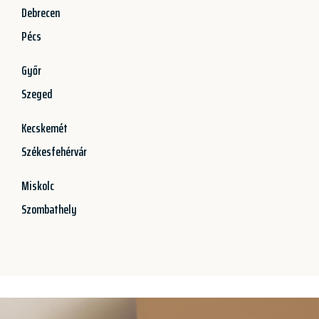
Debrecen
Pécs
Győr
Szeged
Kecskemét
Székesfehérvár
Miskolc
Szombathely