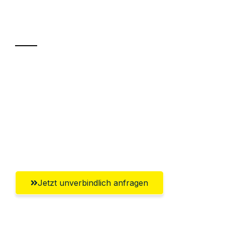
Ihr Umzug oder
Transport
Sparen Sie bis zu 100 CHF bei Anfrage
Abwicklung innerhalb von 24 Stunden
Versichert bis zu 7.500 CHF
Ggf. komplette Zollabwicklung inklusive
Umfassender Kundensupport aus Zürich
Jetzt unverbindlich anfragen