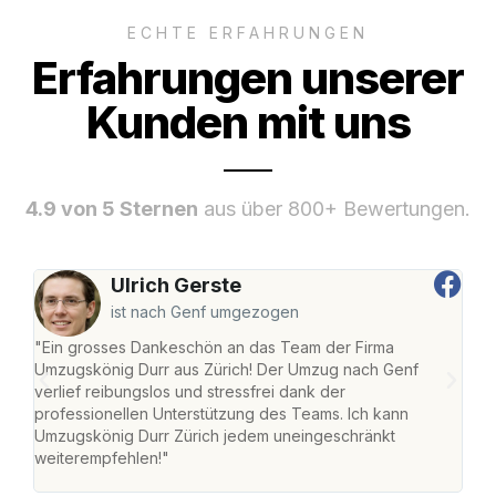
ECHTE ERFAHRUNGEN
Erfahrungen unserer
Kunden mit uns
4.9 von 5 Sternen
aus über 800+ Bewertungen.
Ulrich Gerste
ist nach Genf umgezogen
"Ein grosses Dankeschön an das Team der Firma
"Die
Umzugskönig Durr aus Zürich! Der Umzug nach Genf
mei
verlief reibungslos und stressfrei dank der
Team
professionellen Unterstützung des Teams. Ich kann
habe
Umzugskönig Durr Zürich jedem uneingeschränkt
an m
weiterempfehlen!"
gros