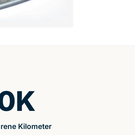
0
K
rene Kilometer