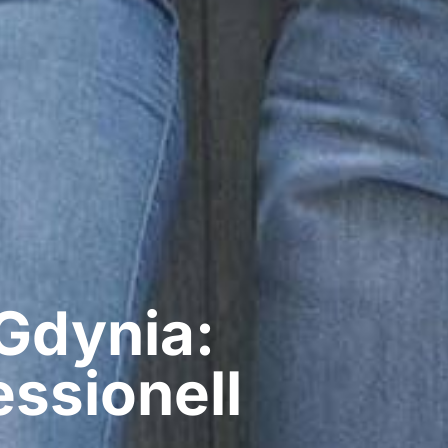
Gdynia:
ssionell​