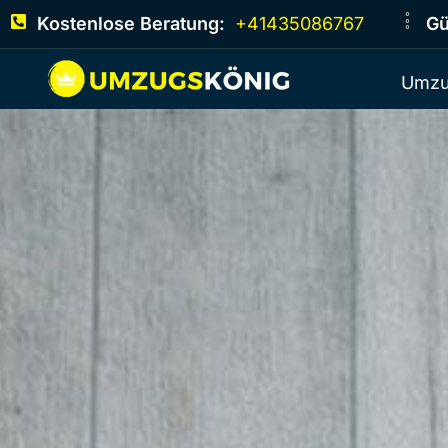
Kostenlose Beratung:
+41435086767
Gü
Umzu