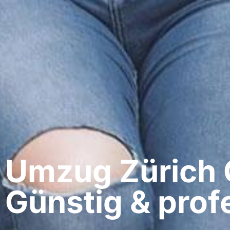
Umzug Zürich​ 
Günstig & profe