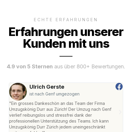
ECHTE ERFAHRUNGEN
Erfahrungen unserer
Kunden mit uns
4.9 von 5 Sternen
aus über 800+ Bewertungen.
Ulrich Gerste
ist nach Genf umgezogen
"Ein grosses Dankeschön an das Team der Firma
"Die
Umzugskönig Durr aus Zürich! Der Umzug nach Genf
mei
verlief reibungslos und stressfrei dank der
Team
professionellen Unterstützung des Teams. Ich kann
habe
Umzugskönig Durr Zürich jedem uneingeschränkt
an m