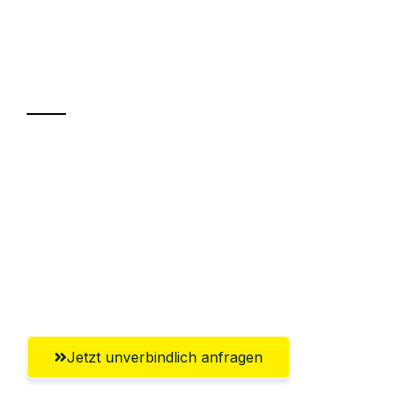
UMZUGSKÖNIG DURR ZÜRICH
Ihr Umzug oder
Transport
Sparen Sie bis zu 100 CHF bei Anfrage
Abwicklung innerhalb von 24 Stunden
Versichert bis zu 7.500 CHF
Ggf. komplette Zollabwicklung inklusive
Umfassender Kundensupport aus Zürich
Jetzt unverbindlich anfragen