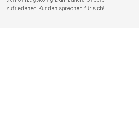
zufriedenen Kunden sprechen für sich!
UMZUGSKÖNIG DURR ZÜRICH
Ihr Umzug oder
Transport
Sparen Sie bis zu 100 CHF bei Anfrage
Abwicklung innerhalb von 24 Stunden
Versichert bis zu 7.500 CHF