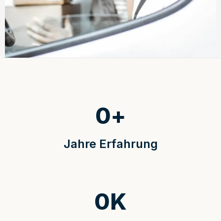
0
+
Jahre Erfahrung
0
K