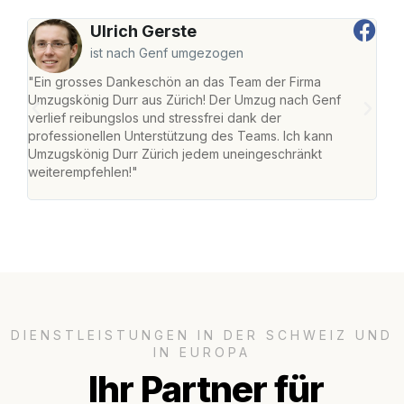
Ulrich Gerste
ist nach Genf umgezogen
"Ein grosses Dankeschön an das Team der Firma
"Die
Umzugskönig Durr aus Zürich! Der Umzug nach Genf
mei
verlief reibungslos und stressfrei dank der
Team
professionellen Unterstützung des Teams. Ich kann
habe
Umzugskönig Durr Zürich jedem uneingeschränkt
an m
weiterempfehlen!"
gros
DIENSTLEISTUNGEN IN DER SCHWEIZ UND
IN EUROPA
Ihr Partner für