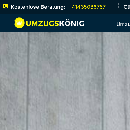
Kostenlose Beratung:
+41435086767
Gü
Umzu