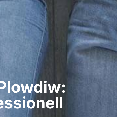
 Plowdiw:
ssionell​