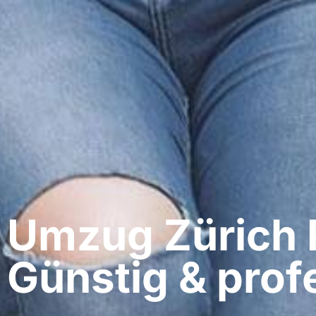
Umzug Zürich​
Günstig & profe