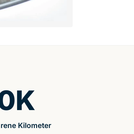
0
K
rene Kilometer