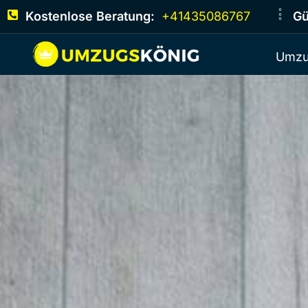
Kostenlose Beratung:
+41435086767
Gü
Umzu