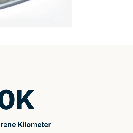
0
K
rene Kilometer