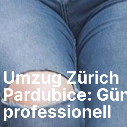
Umzug Zürich​
Pardubice: Gün
professionell​