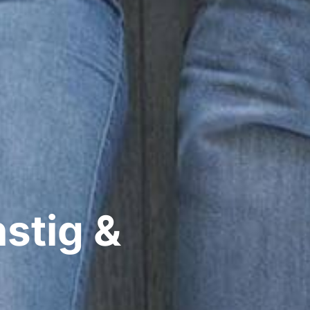
stig &