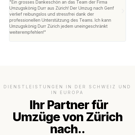
"Ein grosses Dankeschön an das Team der Firma
"Die
Umzugskönig Durr aus Zürich! Der Umzug nach Genf
mei
verlief reibungslos und stressfrei dank der
Team
professionellen Unterstützung des Teams. Ich kann
habe
Umzugskönig Durr Zürich jedem uneingeschränkt
an m
weiterempfehlen!"
gros
DIENSTLEISTUNGEN IN DER SCHWEIZ UND
IN EUROPA
Ihr Partner für
Umzüge von Zürich
nach..