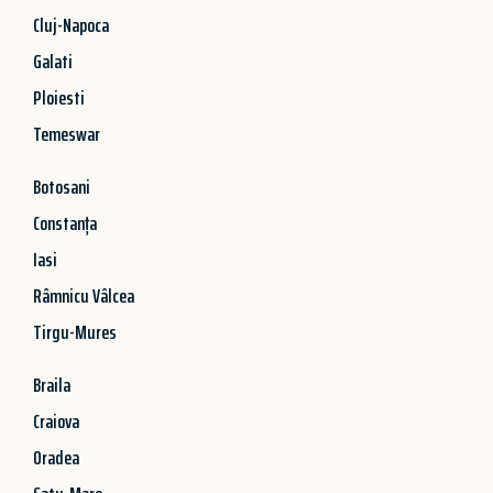
Cluj-Napoca
Galati
Ploiesti
Temeswar
Botosani
Constanța
Iasi
Râmnicu Vâlcea
Tirgu-Mures
Braila
Craiova
Oradea