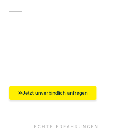
Sparen Sie bis zu 100 CHF bei Anfrage
Abwicklung innerhalb von 24 Stunden
Versichert bis zu 7.500 CHF
Ggf. komplette Zollabwicklung inklusive
Umfassender Kundensupport aus Zürich
Jetzt unverbindlich anfragen
ECHTE ERFAHRUNGEN