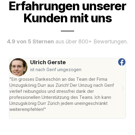
Erfahrungen unserer
Kunden mit uns
4.9 von 5 Sternen
aus über 800+ Bewertungen.
Ulrich Gerste
ist nach Genf umgezogen
"Ein grosses Dankeschön an das Team der Firma
"Die
Umzugskönig Durr aus Zürich! Der Umzug nach Genf
mei
verlief reibungslos und stressfrei dank der
Team
professionellen Unterstützung des Teams. Ich kann
habe
Umzugskönig Durr Zürich jedem uneingeschränkt
an m
weiterempfehlen!"
gros