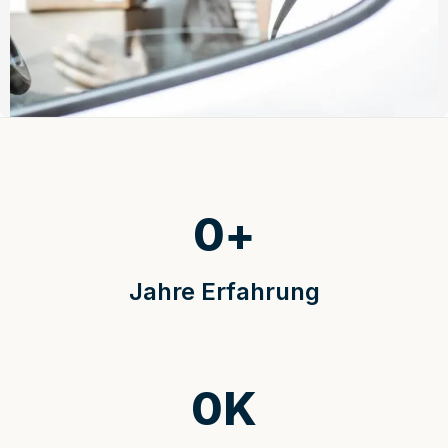
0
+
Jahre Erfahrung
0
K