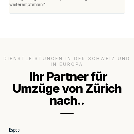
weiterempfehlen!"
gros
DIENSTLEISTUNGEN IN DER SCHWEIZ UND
IN EUROPA
Ihr Partner für
Umzüge von Zürich
nach..
Espoo