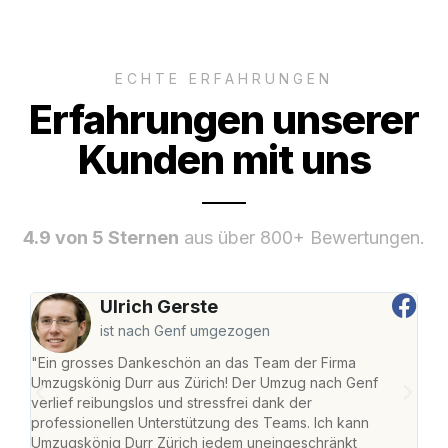
ECHTE ERFAHRUNGEN
Erfahrungen unserer
Kunden mit uns
4.9 von 5 Sternen
aus über 800+ Bewertungen.
Ulrich Gerste
ist nach Genf umgezogen
"Ein grosses Dankeschön an das Team der Firma
"Die
Umzugskönig Durr aus Zürich! Der Umzug nach Genf
mei
verlief reibungslos und stressfrei dank der
Team
professionellen Unterstützung des Teams. Ich kann
habe
Umzugskönig Durr Zürich jedem uneingeschränkt
an m