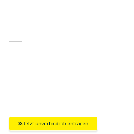
UMZUGSKÖNIG DURR ZÜRICH
Ihr Umzug oder
Transport
Sparen Sie bis zu 100 CHF bei Anfrage
Abwicklung innerhalb von 24 Stunden
Versichert bis zu 7.500 CHF
Ggf. komplette Zollabwicklung inklusive
Umfassender Kundensupport aus Zürich
Jetzt unverbindlich anfragen